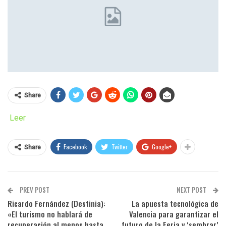
Share
Leer
Facebook
Twitter
Google+
Share
PREV POST
NEXT POST
Ricardo Fernández (Destinia):
La apuesta tecnológica de
«El turismo no hablará de
Valencia para garantizar el
recuperación al menos hasta
futuro de la Feria y ‘sembrar’