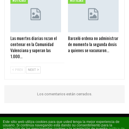
NOTICIAS
NOTICIAS
Las muertes diarias rozan el
Barceló ordena no administrar
centenar en la Comunidad
de momento la segunda dosis
Valenciana y superan las
a quienes se vacunaron…
1.000…
PREV
NEXT
Los comentarios están cerrados.
Este sitio web utiliza cookies para que usted tenga la mejor experiencia de
usuario. Si continúa navegando está dando su consentimiento para la
Código FM 2026 - La radio de moda
aceptación de las mencionadas cookies y la aceptación de nuestra
política de