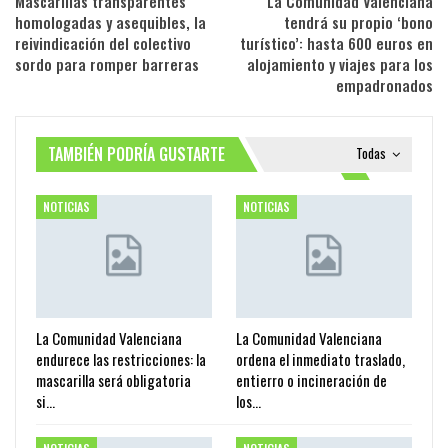
Mascarillas transparentes
La Comunidad Valenciana
homologadas y asequibles, la
tendrá su propio ‘bono
reivindicación del colectivo
turístico’: hasta 600 euros en
sordo para romper barreras
alojamiento y viajes para los
empadronados
TAMBIÉN PODRÍA GUSTARTE
Todas
NOTICIAS
NOTICIAS
La Comunidad Valenciana
La Comunidad Valenciana
endurece las restricciones: la
ordena el inmediato traslado,
mascarilla será obligatoria
entierro o incineración de
si…
los…