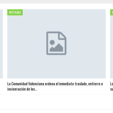
NOTICIAS
a
La Comunidad Valenciana ordena el inmediato traslado, entierro o
L
incineración de los…
s