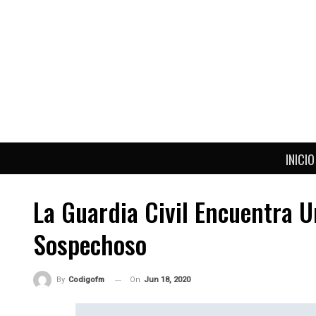
INICIO
La Guardia Civil Encuentra U
Sospechoso
On
Jun 18, 2020
By
Codigofm