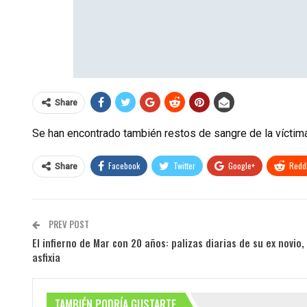
Share
Se han encontrado también restos de sangre de la víctima
Facebook
Twitter
Google+
ReddI
Share
PREV POST
El infierno de Mar con 20 años: palizas diarias de su ex novio,
asfixia
TAMBIÉN PODRÍA GUSTARTE