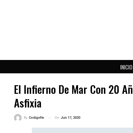
INICIO
El Infierno De Mar Con 20 Añ
Asfixia
On
Jun 17, 2020
By
Codigofm