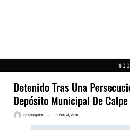
INICIO
Detenido Tras Una Persecuc
Depósito Municipal De Calpe 
On
Feb 24, 2020
By
Codigofm