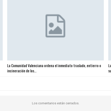
a
La Comunidad Valenciana ordena el inmediato traslado, entierro o
L
incineración de los…
s
Los comentarios están cerrados.