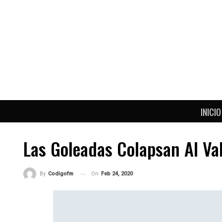
INICIO
Las Goleadas Colapsan Al Va
On
Feb 24, 2020
By
Codigofm