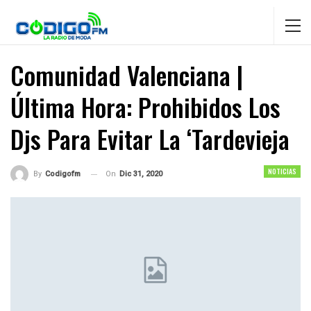
Comunidad Valenciana |
Última Hora: Prohibidos Los
Djs Para Evitar La ‘Tardevieja
NOTICIAS
On
Dic 31, 2020
By
Codigofm