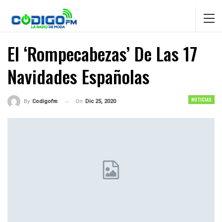
El ‘rompecabezas’ De Las 17
Navidades Españolas
NOTICIAS
On
Dic 25, 2020
By
Codigofm