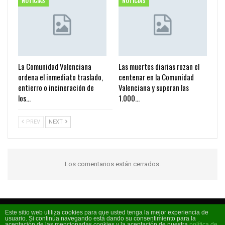
NOTICIAS
NOTICIAS
La Comunidad Valenciana
Las muertes diarias rozan el
ordena el inmediato traslado,
centenar en la Comunidad
entierro o incineración de
Valenciana y superan las
los…
1.000…
PREV
NEXT
Los comentarios están cerrados.
Este sitio web utiliza cookies para que usted tenga la mejor experiencia de
usuario. Si continúa navegando está dando su consentimiento para la
Código FM 2026 - La radio de moda
aceptación de las mencionadas cookies y la aceptación de nuestra
política de