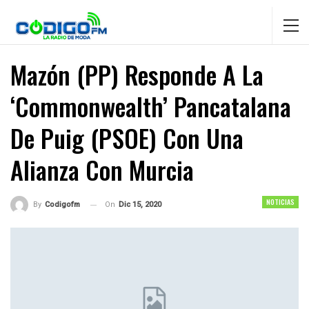
Mazón (PP) Responde A La
‘Commonwealth’ Pancatalana
De Puig (PSOE) Con Una
Alianza Con Murcia
NOTICIAS
On
Dic 15, 2020
By
Codigofm