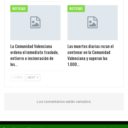
NOTICIAS
NOTICIAS
La Comunidad Valenciana
Las muertes diarias rozan el
ordena el inmediato traslado,
centenar en la Comunidad
entierro o incineración de
Valenciana y superan las
los…
1.000…
PREV
NEXT
Los comentarios están cerrados.