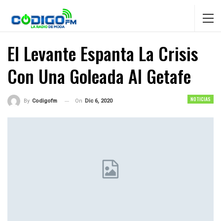
El Levante Espanta La Crisis
Con Una Goleada Al Getafe
NOTICIAS
On
Dic 6, 2020
By
Codigofm