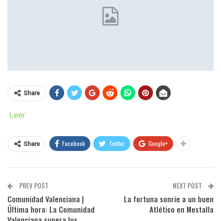
Share
Leer
Facebook
Twitter
Google+
Share
PREV POST
NEXT POST
Comunidad Valenciana |
La fortuna sonríe a un buen
Última hora: La Comunidad
Atlético en Mestalla
Valenciana supera los