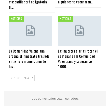
mascarilla será obligatoria
a quienes se vacunaron…
si…
NOTICIAS
NOTICIAS
La Comunidad Valenciana
Las muertes diarias rozan el
ordena el inmediato traslado,
centenar en la Comunidad
entierro o incineración de
Valenciana y superan las
los…
1.000…
PREV
NEXT
Los comentarios están cerrados.