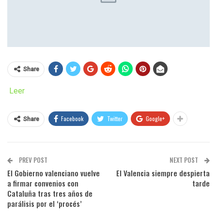
Share
Leer
Facebook
Twitter
Google+
Share
PREV POST
NEXT POST
El Gobierno valenciano vuelve
El Valencia siempre despierta
a firmar convenios con
tarde
Cataluña tras tres años de
parálisis por el ‘procés’