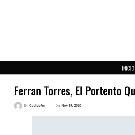
INICIO
Ferran Torres, El Portento Q
On
Nov 19, 2020
By
Codigofm