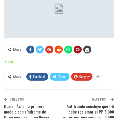
Share
Leer
Facebook
Twitter
Google+
Share
PREV POST
NEXT POST
Marián Ávila, la primera
Antifraude concluye que IFA
modelo con síndrome de
debe reclamar al PP 8.300
Down que desfiló en Nueva
euros por una cena con 2.500