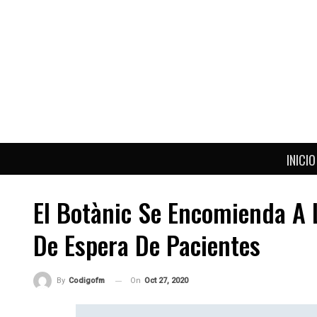
INICIO
El Botànic Se Encomienda A L
De Espera De Pacientes
On
Oct 27, 2020
By
Codigofm