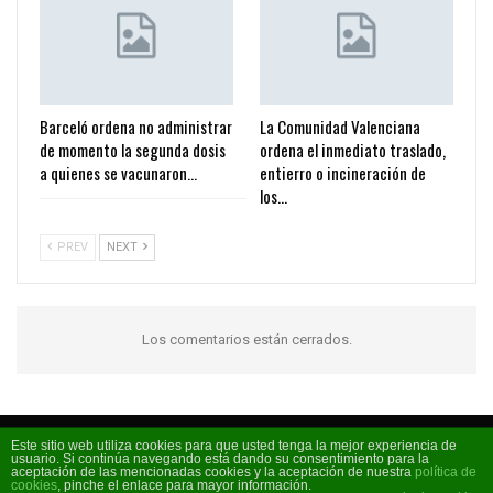
Barceló ordena no administrar
La Comunidad Valenciana
de momento la segunda dosis
ordena el inmediato traslado,
a quienes se vacunaron…
entierro o incineración de
los…
PREV
NEXT
Los comentarios están cerrados.
Este sitio web utiliza cookies para que usted tenga la mejor experiencia de
usuario. Si continúa navegando está dando su consentimiento para la
Código FM 2026 - La radio de moda
aceptación de las mencionadas cookies y la aceptación de nuestra
política de
cookies
, pinche el enlace para mayor información.