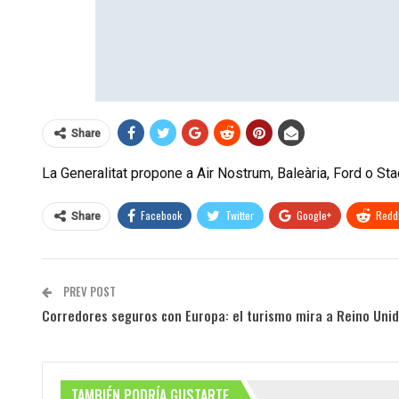
Share
La Generalitat propone a Air Nostrum, Baleària, Ford o St
Facebook
Twitter
Google+
ReddI
Share
PREV POST
Corredores seguros con Europa: el turismo mira a Reino Unid
TAMBIÉN PODRÍA GUSTARTE