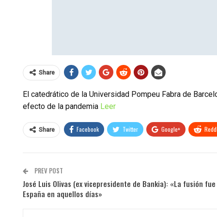
Share
El catedrático de la Universidad Pompeu Fabra de Barcelon
efecto de la pandemia
Leer
Facebook
Twitter
Google+
ReddI
Share
PREV POST
José Luis Olivas (ex vicepresidente de Bankia): «La fusión fu
España en aquellos días»