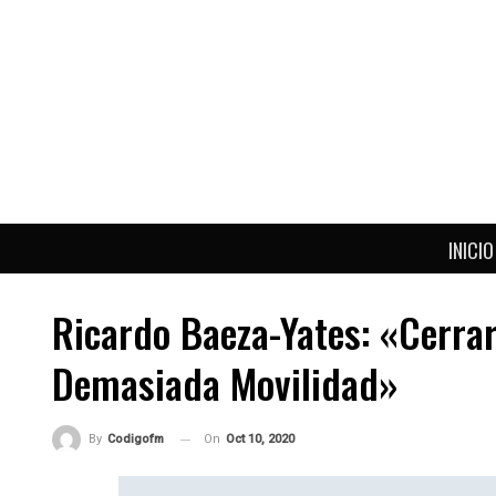
INICIO
Ricardo Baeza-Yates: «Cerra
Demasiada Movilidad»
On
Oct 10, 2020
By
Codigofm