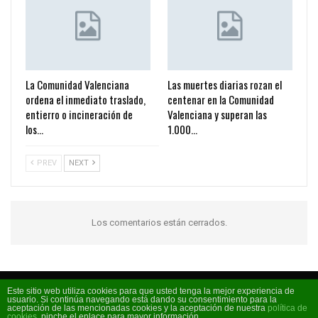
La Comunidad Valenciana
Las muertes diarias rozan el
ordena el inmediato traslado,
centenar en la Comunidad
entierro o incineración de
Valenciana y superan las
los…
1.000…
PREV
NEXT
Los comentarios están cerrados.
Este sitio web utiliza cookies para que usted tenga la mejor experiencia de
usuario. Si continúa navegando está dando su consentimiento para la
Código FM 2026 - La radio de moda
aceptación de las mencionadas cookies y la aceptación de nuestra
política de
cookies
, pinche el enlace para mayor información.