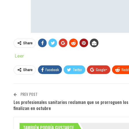
Share
Leer
Facebook
Twitter
Google+
ReddI
Share
PREV POST
Los profesionales sanitarios reclaman que se prorroguen lo
finalizan en octubre
TAMBIÉN PODRÍA GUSTARTE