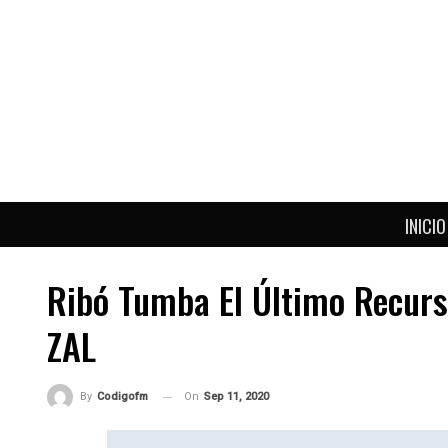
INICIO
Ribó Tumba El Último Recurs
ZAL
On
Sep 11, 2020
By
Codigofm