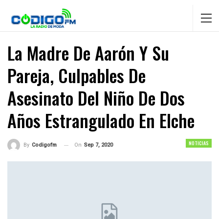
La Madre De Aarón Y Su
Pareja, Culpables De
Asesinato Del Niño De Dos
Años Estrangulado En Elche
NOTICIAS
On
Sep 7, 2020
By
Codigofm