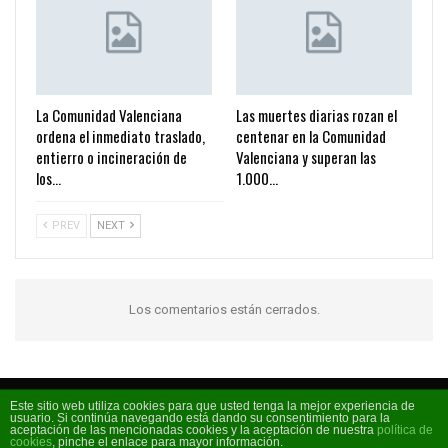
La Comunidad Valenciana
Las muertes diarias rozan el
ordena el inmediato traslado,
centenar en la Comunidad
entierro o incineración de
Valenciana y superan las
los…
1.000…
PREV
NEXT
Los comentarios están cerrados.
Este sitio web utiliza cookies para que usted tenga la mejor experiencia de
usuario. Si continúa navegando está dando su consentimiento para la
Código FM 2026 - La radio de moda
aceptación de las mencionadas cookies y la aceptación de nuestra
política de
cookies
, pinche el enlace para mayor información.