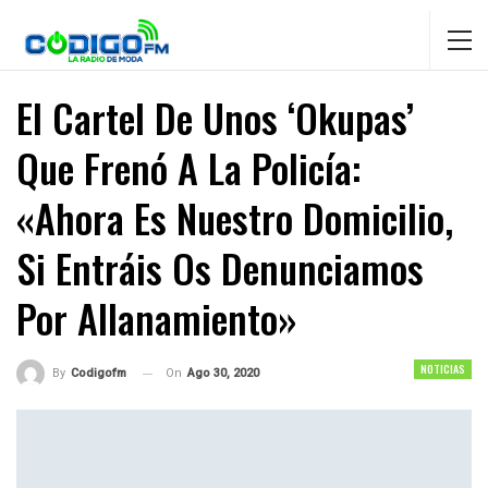
El Cartel De Unos ‘okupas’
Que Frenó A La Policía:
«Ahora Es Nuestro Domicilio,
Si Entráis Os Denunciamos
Por Allanamiento»
NOTICIAS
On
Ago 30, 2020
By
Codigofm