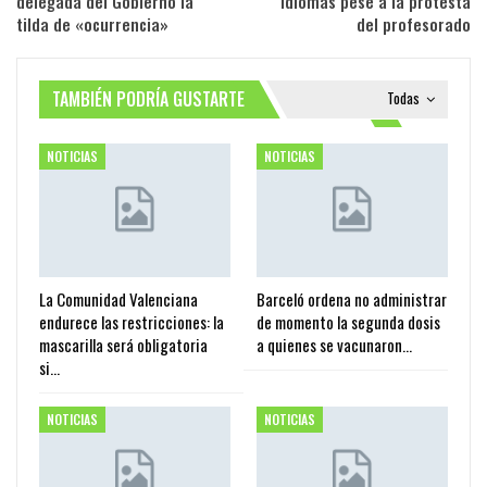
delegada del Gobierno la
idiomas pese a la protesta
tilda de «ocurrencia»
del profesorado
TAMBIÉN PODRÍA GUSTARTE
Todas
NOTICIAS
NOTICIAS
La Comunidad Valenciana
Barceló ordena no administrar
endurece las restricciones: la
de momento la segunda dosis
mascarilla será obligatoria
a quienes se vacunaron…
si…
NOTICIAS
NOTICIAS