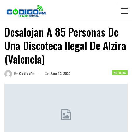
Desalojan A 85 Personas De
Una Discoteca Ilegal De Alzira
(Valencia)
NOTICIAS
On
Ago 12, 2020
By
Codigofm