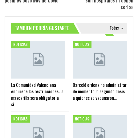
posibles positivos de Covid
son hospitales ni deben
serlo»
TAMBIÉN PODRÍA GUSTARTE
Todas
NOTICIAS
NOTICIAS
La Comunidad Valenciana
Barceló ordena no administrar
endurece las restricciones: la
de momento la segunda dosis
mascarilla será obligatoria
a quienes se vacunaron…
si…
NOTICIAS
NOTICIAS