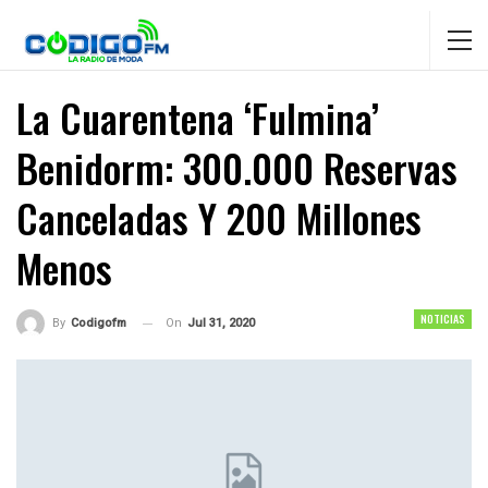
La Cuarentena ‘fulmina’
Benidorm: 300.000 Reservas
Canceladas Y 200 Millones
Menos
NOTICIAS
On
Jul 31, 2020
By
Codigofm