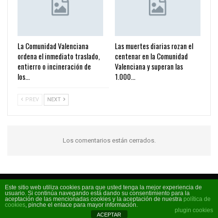
La Comunidad Valenciana
Las muertes diarias rozan el
ordena el inmediato traslado,
centenar en la Comunidad
entierro o incineración de
Valenciana y superan las
los…
1.000…
PREV
NEXT
Los comentarios están cerrados.
Este sitio web utiliza cookies para que usted tenga la mejor experiencia de
usuario. Si continúa navegando está dando su consentimiento para la
Código FM 2026 - La radio de moda
aceptación de las mencionadas cookies y la aceptación de nuestra
política de
cookies
, pinche el enlace para mayor información.
plugin cookies
ACEPTAR