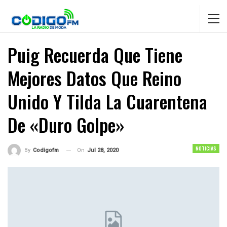
Puig Recuerda Que Tiene
Mejores Datos Que Reino
Unido Y Tilda La Cuarentena
De «duro Golpe»
NOTICIAS
On
Jul 28, 2020
By
Codigofm