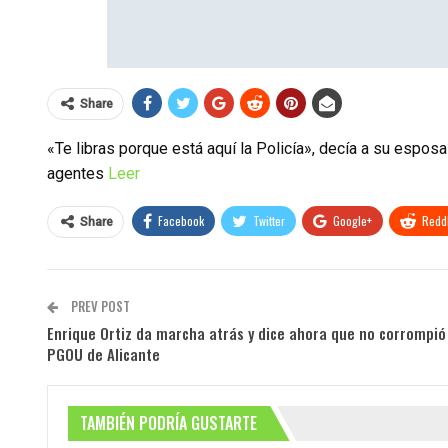
Share
«Te libras porque está aquí la Policía», decía a su esposa
agentes
Leer
Facebook
Twitter
Google+
ReddI
Share
PREV POST
Enrique Ortiz da marcha atrás y dice ahora que no corrompi
PGOU de Alicante
TAMBIÉN PODRÍA GUSTARTE