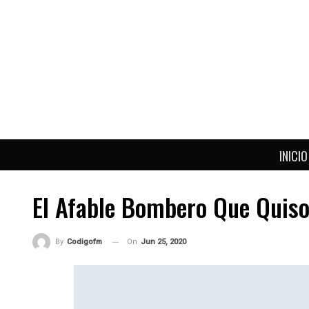
INICIO
El Afable Bombero Que Quiso
On
Jun 25, 2020
By
Codigofm