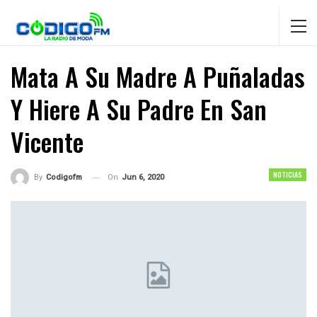
Mata A Su Madre A Puñaladas
Y Hiere A Su Padre En San
Vicente
NOTICIAS
On
Jun 6, 2020
By
Codigofm