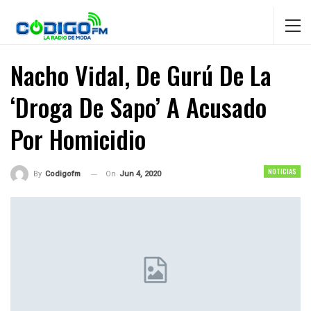
Nacho Vidal, De Gurú De La
‘droga De Sapo’ A Acusado
Por Homicidio
NOTICIAS
On
Jun 4, 2020
By
Codigofm