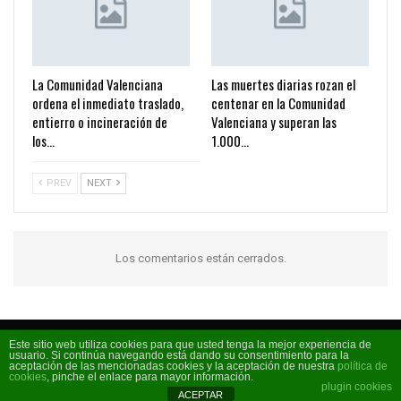
La Comunidad Valenciana
Las muertes diarias rozan el
ordena el inmediato traslado,
centenar en la Comunidad
entierro o incineración de
Valenciana y superan las
los…
1.000…
PREV
NEXT
Los comentarios están cerrados.
Este sitio web utiliza cookies para que usted tenga la mejor experiencia de
usuario. Si continúa navegando está dando su consentimiento para la
Código FM 2026 - La radio de moda
aceptación de las mencionadas cookies y la aceptación de nuestra
política de
cookies
, pinche el enlace para mayor información.
plugin cookies
ACEPTAR