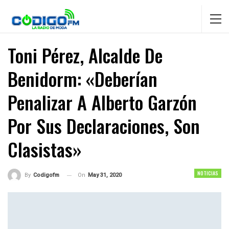
Toni Pérez, Alcalde De
Benidorm: «Deberían
Penalizar A Alberto Garzón
Por Sus Declaraciones, Son
Clasistas»
NOTICIAS
On
May 31, 2020
By
Codigofm