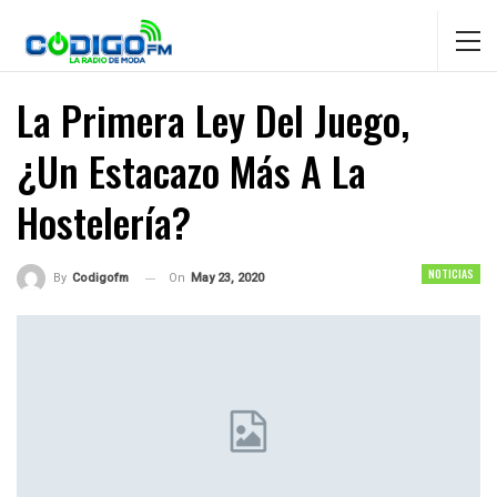
La Primera Ley Del Juego,
¿un Estacazo Más A La
Hostelería?
NOTICIAS
On
May 23, 2020
By
Codigofm