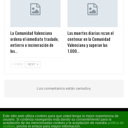
La Comunidad Valenciana
Las muertes diarias rozan el
ordena el inmediato traslado,
centenar en la Comunidad
entierro o incineración de
Valenciana y superan las
los…
1.000…
PREV
NEXT
Los comentarios están cerrados.
Este sitio web utiliza cookies para que usted tenga la mejor experiencia de
usuario. Si continúa navegando está dando su consentimiento para la
Código FM 2026 - La radio de moda
aceptación de las mencionadas cookies y la aceptación de nuestra
política de
cookies
, pinche el enlace para mayor información.