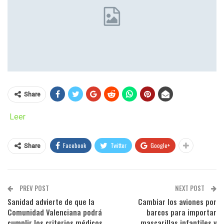
Share
Leer
Facebook
Twitter
Google+
Share
PREV POST
NEXT POST
Sanidad advierte de que la
Cambiar los aviones por
Comunidad Valenciana podrá
barcos para importar
cumplir los criterios médicos
mascarillas infantiles y