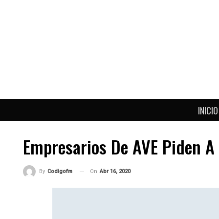
INICIO
Empresarios De AVE Piden A P
On
Abr 16, 2020
By
Codigofm