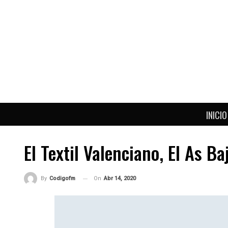
INICIO
El Textil Valenciano, El As
On
Abr 14, 2020
By
Codigofm