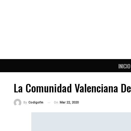
INICIO
La Comunidad Valenciana Der
On
Mar 22, 2020
By
Codigofm