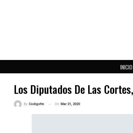
INICIO
Los Diputados De Las Cortes
On
Mar 21, 2020
By
Codigofm