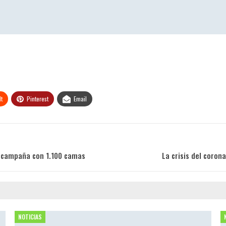
t
Pinterest
Email
e campaña con 1.100 camas
La crisis del coron
NOTICIAS