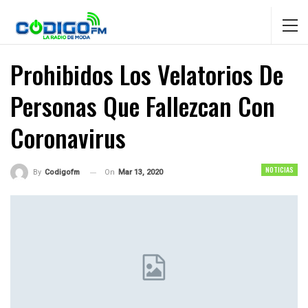
Prohibidos Los Velatorios De
Personas Que Fallezcan Con
Coronavirus
NOTICIAS
On
Mar 13, 2020
By
Codigofm