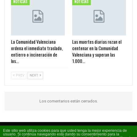
NOTICIAS
NOTICIAS
La Comunidad Valenciana
Las muertes diarias rozan el
ordena el inmediato traslado,
centenar en la Comunidad
entierro o incineración de
Valenciana y superan las
los…
1.000…
PREV
NEXT
Los comentarios están cerrados.
Este sitio web utiliza cookies para que usted tenga la mejor experiencia de
usuario. Si continúa navegando está dando su consentimiento para la
Código FM 2026 - La radio de moda