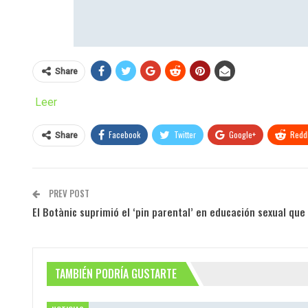
Share
Leer
Facebook
Twitter
Google+
ReddI
Share
PREV POST
El Botànic suprimió el ‘pin parental’ en educación sexual que
TAMBIÉN PODRÍA GUSTARTE