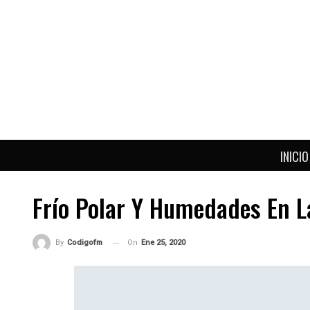
INICIO
Frío Polar Y Humedades En L
On
Ene 25, 2020
By
Codigofm