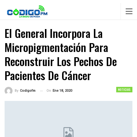
El General Incorpora La
Micropigmentación Para
Reconstruir Los Pechos De
Pacientes De Cáncer
NOTICIAS
On
Ene 18, 2020
By
Codigofm