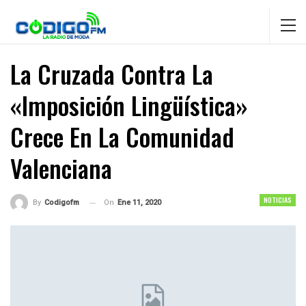
La Cruzada Contra La
«imposición Lingüística»
Crece En La Comunidad
Valenciana
NOTICIAS
On
Ene 11, 2020
By
Codigofm