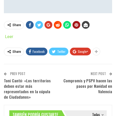
Share
Leer
Facebook
Twitter
Google+
Share
PREV POST
NEXT POST
Toni Cantó: «Los territorios
Compromís y PSPV hacen las
deben estar más
paces por Navidad en
representados en la cúpula
Valencia
de Ciudadanos»
TAMBIÉN PODRÍA GUSTARTE
Todas